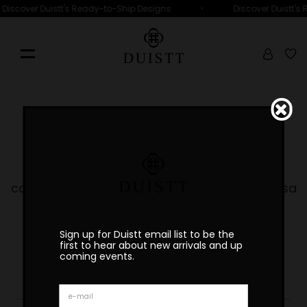
•
Discover Duistt's Ready-to-Ship Designs
Discover Duistt's
404
A página que procurou já não se encontra
disponível,
caso não encontre o que procure use a nossa
pequisa.
AQUI
Sign up for Duistt email list to be the
first to hear about new arrivals and up
coming events.